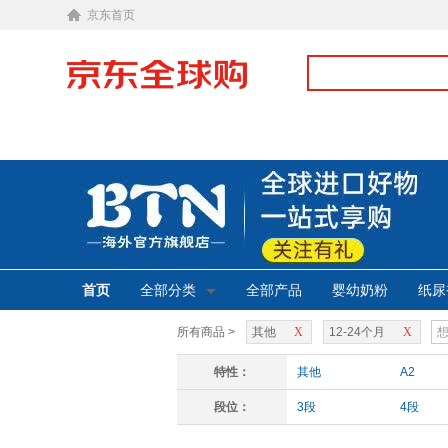
京东首页
首页
全部分类
全部产品
婴幼奶粉
纸尿
所有商品 >
其他
X
12-24个月
X
特性：
其他
A2
段位：
3段
4段