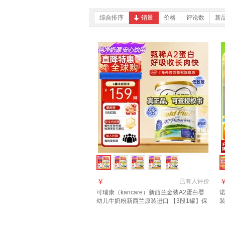
综合排序
销量
价格
评论数
新
￥
已有
人评价
可瑞康（karicare）新西兰金装A2蛋白婴
幼儿牛奶粉新西兰原装进口 【3段1罐】保
装
质期27年7月