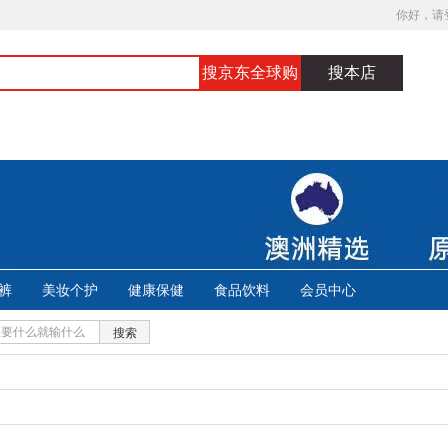
你好，请
搜京东全球购
搜本店
裤
美妆个护
健康保健
食品饮料
会员中心
搜索