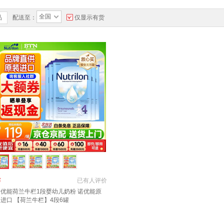
全国
品
配送至：
仅显示有货
￥
已有
人评价
诺优能荷兰牛栏1段婴幼儿奶粉 诺优能原
进口 【荷兰牛栏】4段6罐