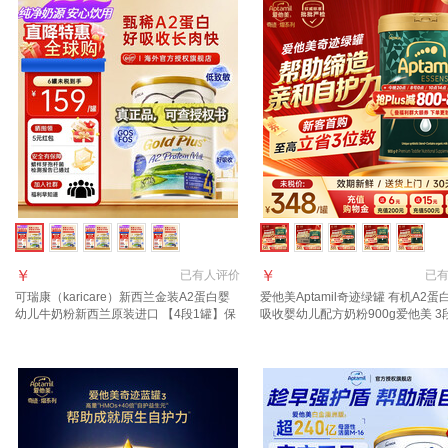
￥
￥
已有
人评价
已
可瑞康（karicare）新西兰金装A2蛋白婴
爱他美Aptamil奇迹绿罐 有机A2蛋
幼儿牛奶粉新西兰原装进口 【4段1罐】保
吸收婴幼儿配方奶粉900g爱他美 3
质期27年9月
【24小时速发 0元试喝】 晒图种草