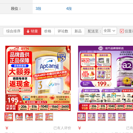
段位：
3段
4段
全国
综合排序
销量
价格
评论数
新品
配送至：
仅显
￥
￥
已有
人评价
已