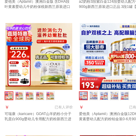
爱他美（Aptamil）澳洲白金版 含DHA段
a2奶粉3段紫白金124段婴幼儿配
叶黄素婴幼儿牛奶粉保税新西兰原装进口
900g新西兰原装进口正品 3段1罐
3段1罐【领劵抄底价 晒单叠享返现】效期
服享优惠】 适合1-3岁
28年4月
￥
￥
已有
人评价
已
可瑞康（karicare）GOAT山羊奶粉小分子
爱他美（Aptamil）澳洲白金版12D
乳蛋白900g婴幼儿专用配方奶粉新西兰进
黄素婴幼儿配方奶粉铂金装0-6月90
口 3段1罐【27年6月到期】
西兰 3段 900g 2罐 【送货上门 