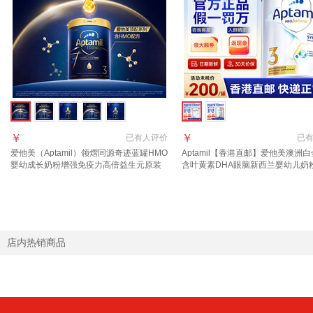
￥
￥
已有
人评价
已
爱他美（Aptamil）领熠同源奇迹蓝罐HMO
Aptamil【香港直邮】爱他美澳洲白
婴幼成长奶粉增强免疫力高倍益生元原装
含叶黄素DHA眼脑新西兰婴幼儿奶粉
进口 3段 1罐【效期至2027.11】 扫码溯源
900g 1罐 2027年10月
假一罚万
店内热销商品