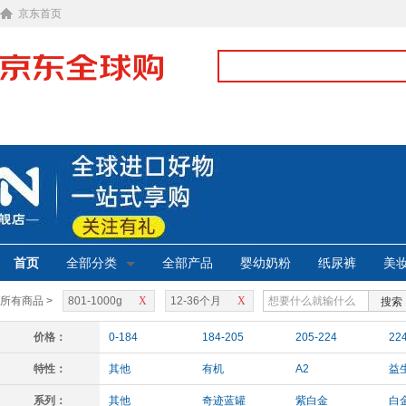
京东首页
首页
全部分类
全部产品
婴幼奶粉
纸尿裤
美
所有商品 >
801-1000g
X
12-36个月
X
搜索
价格：
0-184
184-205
205-224
22
特性：
其他
有机
A2
益
系列：
其他
奇迹蓝罐
紫白金
白