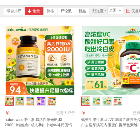
全国
综合排序
销量
价格
评论数
新品
配送至：
仅显
￥
￥
已有
人评价
已
naturewise维生素d3活性阳光瓶d3
健美生维生素c片VC咀嚼片增强免
2000IU维他命d成人孕妇中老年补钙促钙
白去痘印淡斑内服变白褪黑色素维c
吸收 【2000IU】大众摄入量 日常补充 90
去黄淡斑】橙味VC片 120片*1瓶
粒*1瓶