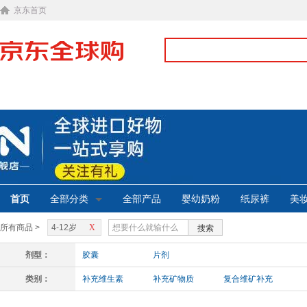
京东首页
首页
全部分类
全部产品
婴幼奶粉
纸尿裤
美
所有商品 >
4-12岁
X
搜索
剂型：
胶囊
片剂
类别：
补充维生素
补充矿物质
复合维矿补充