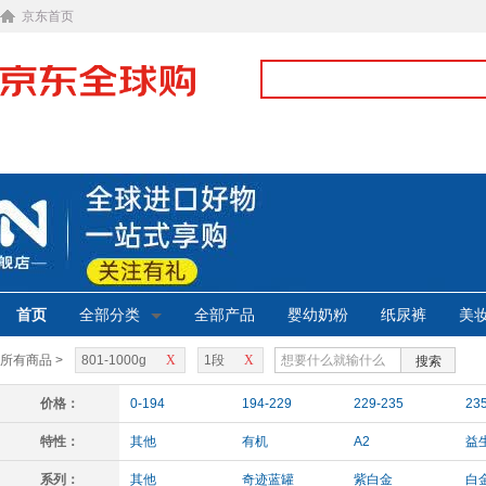
京东首页
首页
全部分类
全部产品
婴幼奶粉
纸尿裤
美
所有商品 >
801-1000g
X
1段
X
搜索
价格：
0-194
194-229
229-235
23
特性：
其他
有机
A2
益
系列：
其他
奇迹蓝罐
紫白金
白