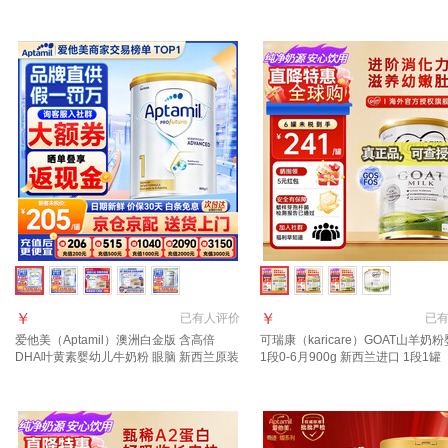
进口 【咨询领大额券】1段1罐(0-6月)
西兰 1段 800g 1罐 【效期至27年7
￥
￥
已有
人评价
已
爱他美（Aptamil）澳洲白金版 含高倍
可瑞康（karicare）GOAT山羊奶
DHA叶黄素婴幼儿牛奶粉 眼脑 新西兰原装
1段0-6月900g 新西兰进口 1段1罐 
进口 1段 1罐 800g 【晒单每罐返】效期28
7月到期】
年3月