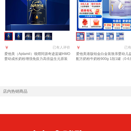
￥
￥
已有
人评价
已
爱他美（Aptamil）领熠同源奇迹蓝罐HMO
爱他美港版铂金白金装致亲婴幼儿
婴幼成长奶粉增强免疫力高倍益生元原装
配方奶粉牛奶粉900g 1段1罐（0-
进口 1段 3罐【效期至2027.11】 900g 3
【效期27年6月】
罐 自护力+脑部发育
店内热销商品