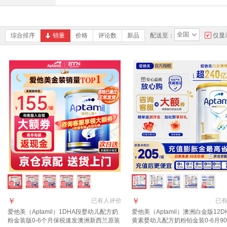
全国
综合排序
销量
价格
评论数
新品
配送至：
仅显
￥
￥
已有
人评价
已
爱他美（Aptamil）1DHA段婴幼儿配方奶
爱他美（Aptamil）澳洲白金版12D
粉金装版0-6个月保税速发澳洲新西兰原装
黄素婴幼儿配方奶粉铂金装0-6月90