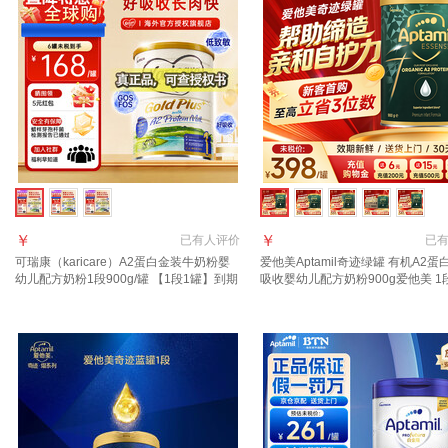
￥
￥
已有
人评价
已
可瑞康（karicare）A2蛋白金装牛奶粉婴
爱他美Aptamil奇迹绿罐 有机A2蛋
幼儿配方奶粉1段900g/罐 【1段1罐】到期
吸收婴幼儿配方奶粉900g爱他美 1
27年7月
【24小时速发 0元试喝】 晒图种草