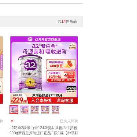
共
14
件商品
￥
价
已有
人评价
粉
a2奶粉3段紫白金124段婴幼儿配方牛奶粉
900g新西兰原装进口正品 1段1罐【种草好