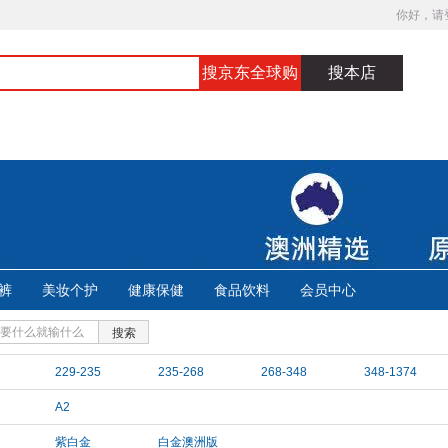
你好，请
搜京东全球购
搜本店
裤
美妆个护
健康保健
食品饮料
会员中心
搜索
229-235
235-268
268-348
348-1374
A2
紫白金
白金澳洲版