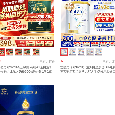
￥
￥
已有
人评价
已有
人评
他美Aptamil奇迹绿罐 有机A2蛋白温和
爱他美（Aptamil）澳洲白金版含DHA段
收婴幼儿配方奶粉900g爱他美 1段1罐
黄素婴新西兰婴幼儿配方牛奶粉原装进
24小时速发 0元试喝】 晒图种草返50元
1段【官方正品 多买多返现】效期27年6