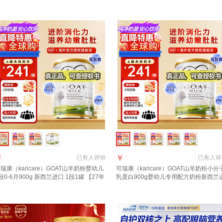
兰 1段 800g 1罐 【效期至27年7-12月】
+36元京豆】
￥
￥
已有
人评价
已有
人评
瑞康（karicare）GOAT山羊奶粉婴幼儿
可瑞康（karicare）GOAT山羊奶粉小分
段0-6月900g 新西兰进口 1段1罐 【27年
乳蛋白900g婴幼儿专用配方奶粉新西兰
月到期】
口 1段1罐 【27年7月到期】