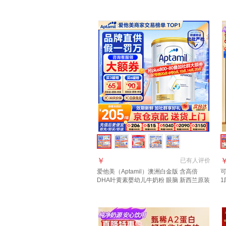
进口 【咨询领大额券】1段1罐(0-6月)
西
￥
已有
人评价
爱他美（Aptamil）澳洲白金版 含高倍
可
DHA叶黄素婴幼儿牛奶粉 眼脑 新西兰原装
1
进口 1段 1罐 800g 【晒单每罐返】效期28
7
年3月