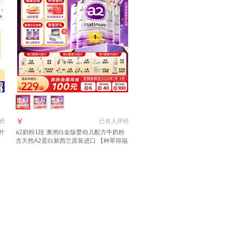
￥
价
已有
人评价
叶
a2奶粉1段 澳洲白金版婴幼儿配方牛奶粉
口
含天然A2蛋白新西兰原装进口 【种草得福
月
利 2选1】1段3罐