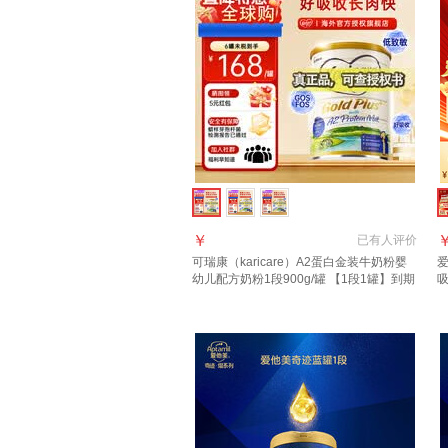
￥
已有
人评价
可瑞康（karicare）A2蛋白金装牛奶粉婴
爱
幼儿配方奶粉1段900g/罐 【1段1罐】到期
吸
27年7月
【