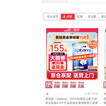
综合排序
销量
价格
评论数
新
￥
已有
人评价
爱他美（Aptamil）1DHA段婴幼儿配方奶
爱
粉金装版0-6个月保税速发澳洲新西兰原装
黄