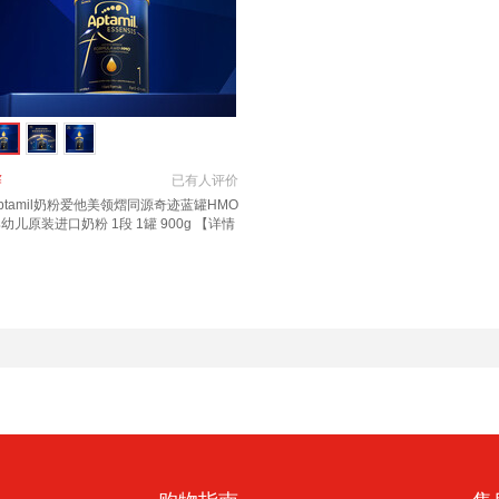
￥
已有
人评价
ptamil奶粉爱他美领熠同源奇迹蓝罐HMO
幼儿原装进口奶粉 1段 1罐 900g 【详情
领券下单】 效期至2027.11