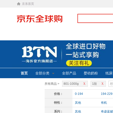
京东首页
首页
全部分类
全部产品
婴幼奶粉
纸尿
所有商品 >
801-1000g
X
1段
X
价格：
0-194
194-229
特性：
其他
有机
系列：
其他
奇迹蓝罐