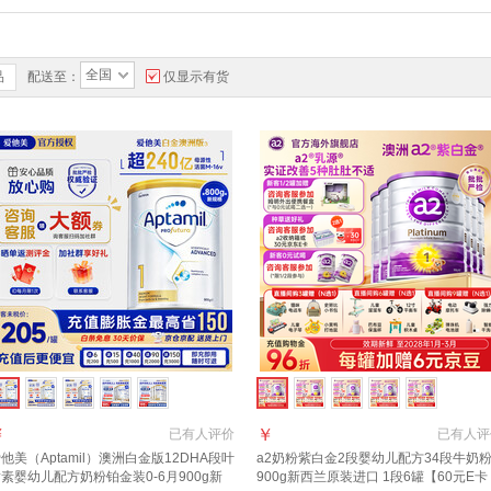
全国
品
配送至：
仅显示有货
￥
￥
已有
人评价
已有
人评
他美（Aptamil）澳洲白金版12DHA段叶
a2奶粉紫白金2段婴幼儿配方34段牛奶
素婴幼儿配方奶粉铂金装0-6月900g新
900g新西兰原装进口 1段6罐【60元E卡