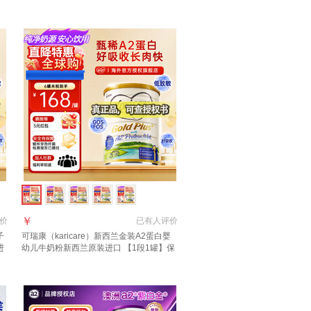
礼+返京豆】
￥
价
已有
人评价
子
可瑞康（karicare）新西兰金装A2蛋白婴
进
幼儿牛奶粉新西兰原装进口 【1段1罐】保
质期27年7月