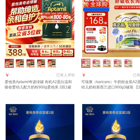
￥
￥
已有
人评价
已
爱他美Aptamil奇迹绿罐 有机A2蛋白温和
可瑞康（karicare）牛奶粉金装A2
吸收婴幼儿配方奶粉900g爱他美 2段1罐
幼儿奶粉新西兰进口900g3罐装 【
【24小时速发 0元试喝】 晒图种草返50元
罐】保质期28年2月