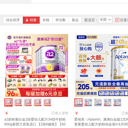
全国
综合排序
销量
价格
评论数
新品
配送至：
仅显
￥
￥
已有
人评价
已
a2奶粉紫白金2段婴幼儿配方34段牛奶粉
爱他美（Aptamil）澳洲白金版12D
900g新西兰原装进口 【2段6罐装】【60
黄素婴幼儿配方奶粉铂金装0-6月90