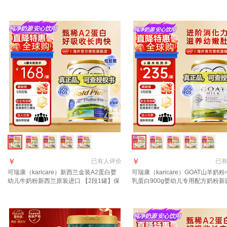
元E卡+36元京豆】
西兰 2段 800g 1罐 【日期新鲜至27
月】
￥
￥
已有
人评价
已
可瑞康（karicare）新西兰金装A2蛋白婴
可瑞康（karicare）GOAT山羊奶
幼儿牛奶粉新西兰原装进口 【2段1罐】保
乳蛋白900g婴幼儿专用配方奶粉新
质期28年2月
口 2段1罐【27年10月到期】