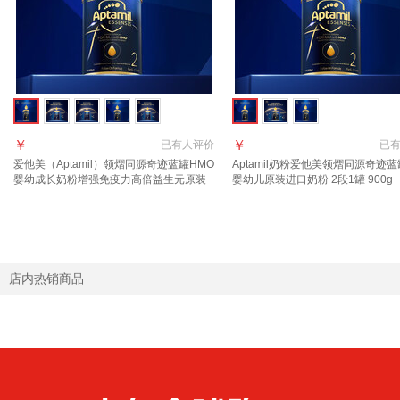
￥
￥
已有
人评价
已
爱他美（Aptamil）领熠同源奇迹蓝罐HMO
Aptamil奶粉爱他美领熠同源奇迹蓝
婴幼成长奶粉增强免疫力高倍益生元原装
婴幼儿原装进口奶粉 2段1罐 900g
进口 2段 1罐【好评返现30元】 900g 1罐
页领券下单】 效期至2027.11
店内热销商品