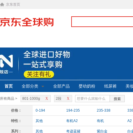
京东首页
首页
全部分类
全部产品
婴幼奶粉
纸尿裤
美
所有商品 >
801-1000g
X
2段
X
搜索
价格：
0-194
194-235
235-338
33
特性：
其他
有机A2
有机
A2
系列：
其他
奇迹蓝罐
紫白金
白