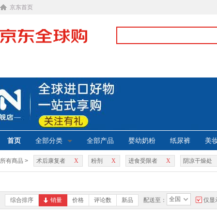
京东首页
首页
全部分类
全部产品
婴幼奶粉
纸尿裤
美
所有商品 >
术后康复者
X
粉剂
X
进食受限者
X
阴凉干燥处
全国
综合排序
销量
价格
评论数
新品
配送至：
仅显