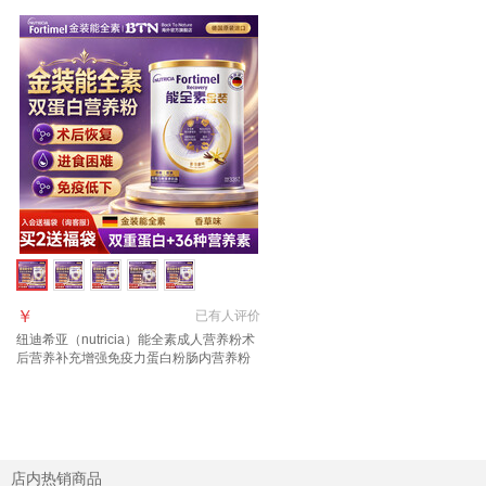
￥
已有
人评价
纽迪希亚（nutricia）能全素成人营养粉术
后营养补充增强免疫力蛋白粉肠内营养粉
金装 【入会享好礼询客服】能全素升级版
335g*1罐
店内热销商品