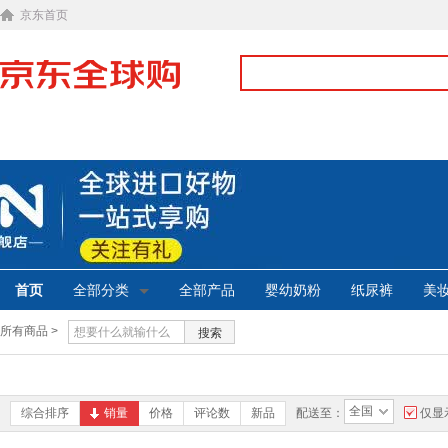
京东首页
首页
全部分类
全部产品
婴幼奶粉
纸尿裤
美
所有商品 >
搜索
全国
综合排序
销量
价格
评论数
新品
配送至：
仅显