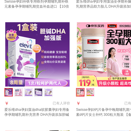
Swisse孕妇补铁专用铁剂孕期哺乳期补铁
爱乐维dha孕妇专用藻油全孕期补
元素备孕孕期哺乳期贫血补血进口 【10倍
乳期营养品助力胎儿 DHA升级添加
高效补铁】 30粒*1瓶 孕妇专用补铁片
（神经管+眼脑发育） 60粒*1盒
￥
￥
已有
人评价
已
爱乐维dha孕妇藻油dha软胶囊孕妇专用备
Swisse孕妇钙片备孕中晚期哺乳期
孕孕期哺乳期补充营养 DHA升级添加胆碱
素d钙片女士补钙 300粒大瓶装 【
（神经管+眼脑发育） 60粒*1盒
期-哺乳钙】 300粒*1瓶