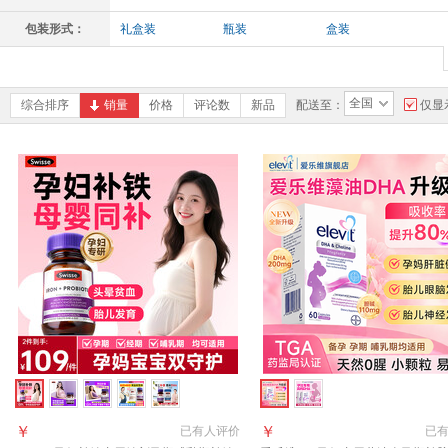
包装形式：
礼盒装
瓶装
盒装
全国
综合排序
销量
价格
评论数
新品
配送至：
仅显
￥
￥
已有
人评价
已