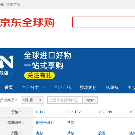
京东首页
首页
全部分类
全部产品
婴幼奶粉
纸尿裤
美
所有商品 >
哺乳期
X
搜索
价格：
0-112
112-132
132-199
19
储藏条件：
阴凉干燥处
常温
剂型：
丸剂
片剂
胶囊
液