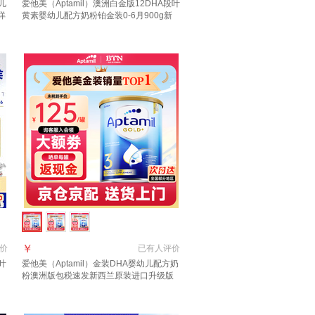
儿
爱他美（Aptamil）澳洲白金版12DHA段叶
详
黄素婴幼儿配方奶粉铂金装0-6月900g新
27
西兰 2段 800g 3罐 【冲1000返40叠大额
券】
￥
价
已有
人评价
叶
爱他美（Aptamil）金装DHA婴幼儿配方奶
口
粉澳洲版包税速发新西兰原装进口升级版
3段 (1岁以上)咨询领大额券 3罐