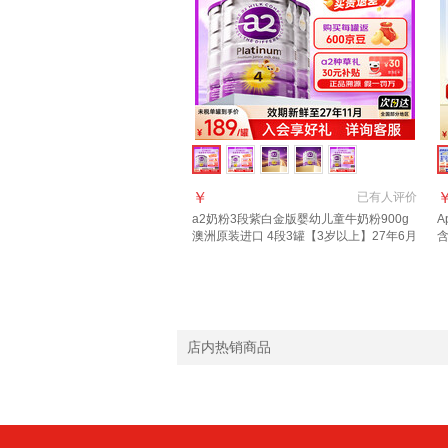
￥
已有
人评价
a2奶粉3段紫白金版婴幼儿童牛奶粉900g
A
澳洲原装进口 4段3罐【3岁以上】27年6月
含
9
店内热销商品