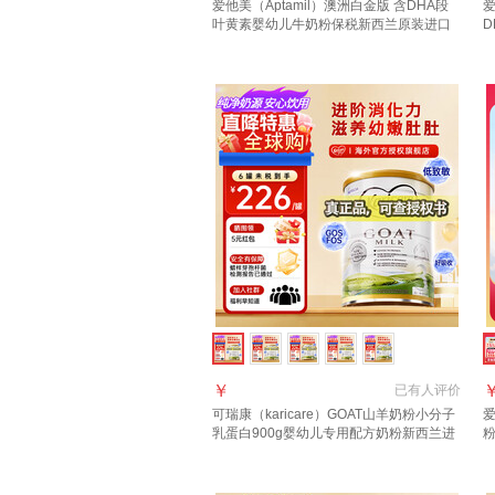
爱他美（Aptamil）澳洲白金版 含DHA段
爱
叶黄素婴幼儿牛奶粉保税新西兰原装进口
D
3段1罐【领劵抄底价 晒单叠享返现】效期
进
28年4月
￥
已有
人评价
可瑞康（karicare）GOAT山羊奶粉小分子
爱
乳蛋白900g婴幼儿专用配方奶粉新西兰进
口 3段1罐【27年6月到期】
进