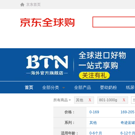
京东首页
首页
全部分类
全部产品
婴幼奶粉
纸尿
所有商品 >
其他
X
801-1000g
X
价格：
0-169
169-205
系列：
其他
奇迹蓝罐
适用年龄：
0-6个月
6-12个