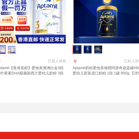
￥
￥
已有
人评价
已有
人评
ptamil【香港直邮】爱他美澳洲白金3段
Aptamil奶粉爱他美领熠同源奇迹蓝罐H
叶黄素DHA眼脑新西兰婴幼儿奶粉 3段
婴幼儿原装进口奶粉 1段 1罐 900g 【详
00g 1罐 2027年10月
页领券下单】 效期至2027.11