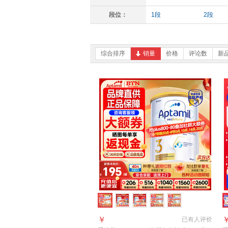
段位：
1段
2段
综合排序
销量
价格
评论数
新
￥
已有
人评价