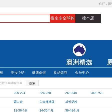
你好，请
搜京东全球购
搜本店
裤
美妆个护
健康保健
食品饮料
会员中心
搜索
205-224
224-268
268-348
348-759
紫白金
白金澳洲版
成长奶粉
月
12-36个月
24-36个月
36-48个月