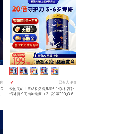
￥
价
已有
人评价
MO
爱他美幼儿童成长奶粉儿童6-14岁长高补
装
钙补脑长高增加免疫力 3+段1罐900g3-6
溯源
岁 多维促视力