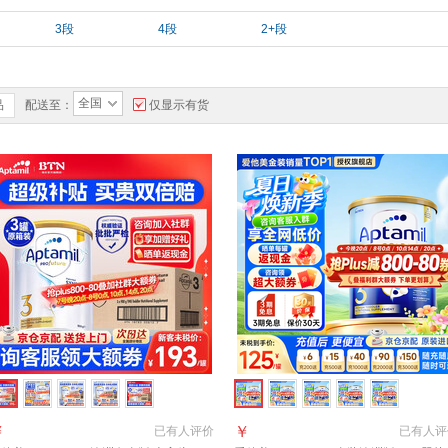
3段
4段
2+段
全国
品
配送至：
仅显示有货
￥
￥
已有
人评价
已有
人评