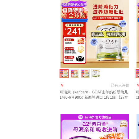
￥
已有
人评价
可瑞康（karicare）GOAT山羊奶粉婴幼儿
可
1段0-6月900g 新西兰进口 1段1罐 【27年
口
7月到期】