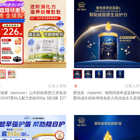
￥
￥
已有
人评价
已有
人评
瑞康（karicare）山羊奶粉新西兰原装进
爱他美（Aptamil）领熠同源奇迹蓝罐H
GOAT婴幼儿配方奶粉900g 3段3罐【27
婴幼成长奶粉增强免疫力高倍益生元原
年6月到期】
进口 3段 1罐【效期至2027.11】 扫码
假一罚万