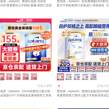
他美（Aptamil）澳洲白金版 含高倍
爱他美（Aptamil）金装澳洲版DHA婴幼
HA叶黄素婴幼儿牛奶粉 眼脑 新西兰原装
配方牛奶粉新西兰原装进口 保税速发 【
口 3段 3罐【咨询领劵 入社群享好礼】
询新客礼+首罐0元试喝】3段1罐 效期至
年11月
￥
￥
已有
人评价
已有
人评
他美（Aptamil）1DHA段婴幼儿配方奶
爱他美（Aptamil）澳洲白金版含DHA段
粉金装版0-6个月保税速发澳洲新西兰原装
黄素婴新西兰婴幼儿配方牛奶粉原装进
口 【咨询领大额券】1段1罐(0-6月)
3段【推荐9罐 膨胀金立省10元/罐】效期
27年6月