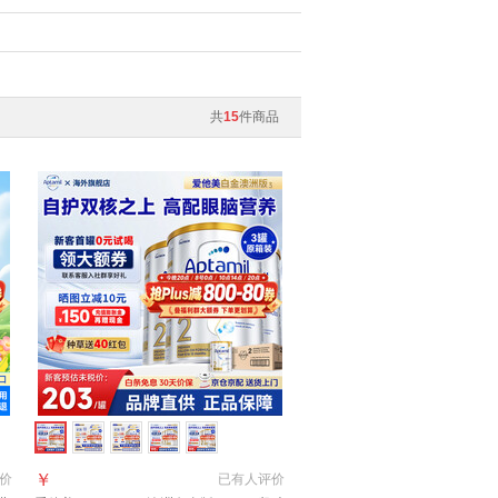
共
15
件商品
￥
价
已有
人评价