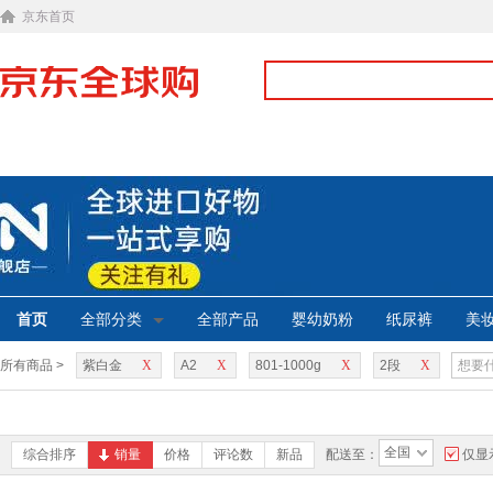
京东首页
首页
全部分类
全部产品
婴幼奶粉
纸尿裤
美
所有商品 >
紫白金
X
A2
X
801-1000g
X
2段
X
全国
综合排序
销量
价格
评论数
新品
配送至：
仅显