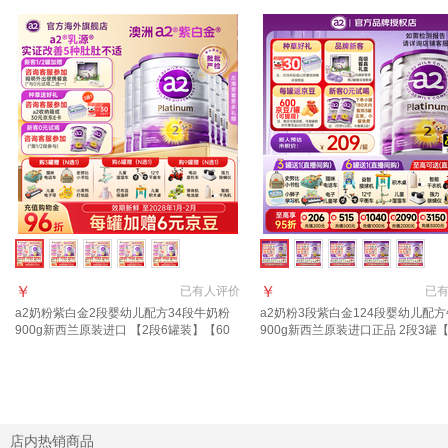
￥
￥
已有
人评价
已
a2奶粉紫白金2段婴幼儿配方34段牛奶粉
a2奶粉3段紫白金124段婴幼儿配
900g新西兰原装进口 【2段6罐装】【60
900g新西兰原装进口正品 2段3罐【
元E卡+36元京豆】
京豆+赠品+膨胀金】 适合6-12月
店内热销商品