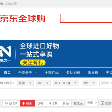
京东首页
首页
全部分类
全部产品
婴幼奶粉
纸尿裤
美
所有商品 >
其他
X
A2
X
801-1000g
X
2段
X
全国
综合排序
销量
价格
评论数
新品
配送至：
仅显