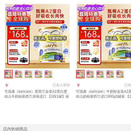
￥
￥
已有
人评价
已
可瑞康（karicare）新西兰金装A2蛋白婴
可瑞康（karicare）牛奶粉金装A2
幼儿牛奶粉新西兰原装进口 【2段1罐】保
幼儿奶粉新西兰进口900g3罐装 【
质期28年2月
罐】保质期28年2月
店内热销商品