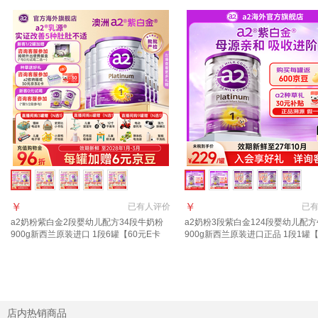
￥
￥
已有
人评价
已
a2奶粉紫白金2段婴幼儿配方34段牛奶粉
a2奶粉3段紫白金124段婴幼儿配
900g新西兰原装进口 1段6罐【60元E卡
900g新西兰原装进口正品 1段1罐
+36元京豆】
礼+返京豆】
店内热销商品