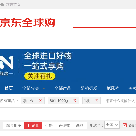
京东首页
首页
全部分类
全部产品
婴幼奶粉
纸尿裤
美
所有商品 >
紫白金
X
801-1000g
X
1段
X
全国
综合排序
销量
价格
评论数
新品
配送至：
仅显