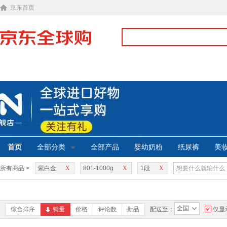
京东首页
首页
全部分类
全部产品
婴幼奶粉
纸尿裤
美
所有商品 >
紫白金
X
801-1000g
X
1段
X
全国
综合排序
销量
价格
评论数
新品
配送至：
仅显