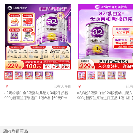
￥
￥
已有
人评价
已
a2奶粉紫白金2段婴幼儿配方34段牛奶粉
a2奶粉3段紫白金124段婴幼儿配
900g新西兰原装进口 1段6罐【60元E卡
900g新西兰原装进口正品 1段1罐
+36元京豆】
礼+返京豆】
店内热销商品