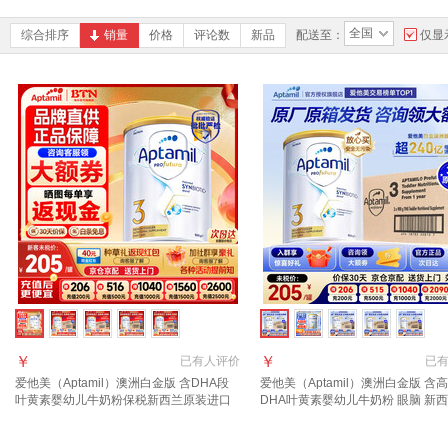
全国
综合排序
销量
价格
评论数
新品
配送至：
仅显
￥
￥
已有
人评价
已
爱他美（Aptamil）澳洲白金版 含DHA段
爱他美（Aptamil）澳洲白金版 含
叶黄素婴幼儿牛奶粉保税新西兰原装进口
DHA叶黄素婴幼儿牛奶粉 眼脑 新
3段1罐【领劵抄底价 晒单叠享返现】效期
进口 3段 3罐【咨询领劵 入社群享
28年4月