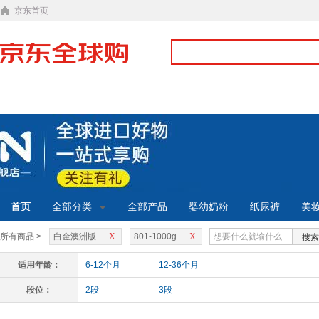
京东首页
首页
全部分类
全部产品
婴幼奶粉
纸尿裤
美
所有商品 >
白金澳洲版
X
801-1000g
X
搜索
适用年龄：
6-12个月
12-36个月
段位：
2段
3段