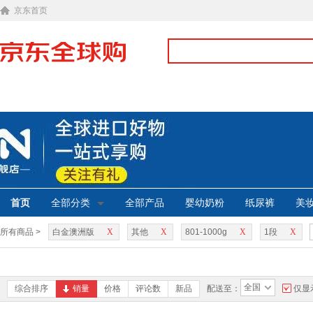
京东首页
首页
全部分类
全部产品
婴幼奶粉
纸尿裤
美
所有商品 >
白金澳洲版
X
其他
X
801-1000g
X
1段
X
全国
综合排序
销量
价格
评论数
新品
配送至：
仅显