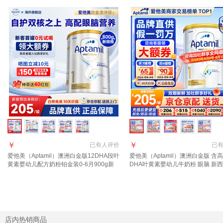
￥
￥
已有
人评价
已
爱他美（Aptamil）澳洲白金版12DHA段叶
爱他美（Aptamil）澳洲白金版 含
黄素婴幼儿配方奶粉铂金装0-6月900g新
DHA叶黄素婴幼儿牛奶粉 眼脑 新
西兰 1段 800g 1罐 【效期至27年7-12月】
进口 1段 1罐 800g 【晒单每罐返
年3月
店内热销商品