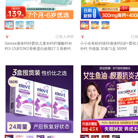
￥
￥
已有
人评价
已
Swisse液体钙锌婴幼儿童补钙柠檬酸钙补
小小伞有机钙镁锌液体钙0岁+婴幼
钙3-15岁D3K2骨桥蛋白效期27.3 骨桥钙
补钙 升级版 30条*1盒 300钙
30条*2盒 均价139/盒
+400iuD3+250益生元