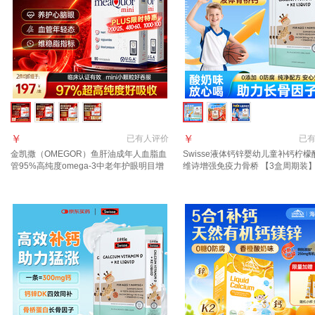
￥
￥
已有
人评价
已
金凯撒（OMEGOR）鱼肝油成年人血脂血
Swisse液体钙锌婴幼儿童补钙柠檬
管95%高纯度omega-3中老年护眼明目增
维诗增强免疫力骨桥 【3盒周期装
强免疫力 90粒*2盒 【可吃3个月 低于均价
级骨桥钙 30条*3盒 临期
191/盒 】