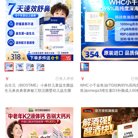
￥
￥
已有
人评价
已
合生元（BIOSTIME）小鼻舒儿童益生菌益
WHC小千金鱼油rTG结构95%高纯
生元鼻炎鼻塞鼻敏三联活菌婴幼儿益生菌
鱼油omega3维生素D3补脑成人60粒
粉 合生元鼻敏益生菌 28条*1盒
*1盒