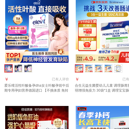
￥
￥
已有
人评价
已
爱乐维活性叶酸备孕dha女士叶酸孕前中后
合生元益生菌婴幼儿儿童 调理肠胃
期专用孕妇营养德国进口 【不挑体质 免转
弱增强免疫力 30袋*1盒 调理宝宝
化】德版活性 30粒*1盒