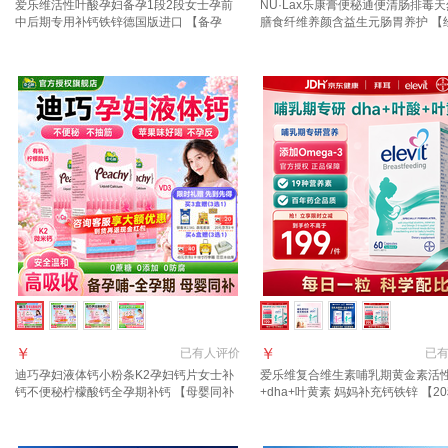
爱乐维活性叶酸孕妇备孕1段2段女士孕前
NU·Lax乐康膏便秘通便清肠排毒
中后期专用补钙铁锌德国版进口 【备孕
膳食纤维养颜含益生元肠胃养护 【
+孕12周】德版活性叶酸1段 30粒*1盒
推荐3盒】乐康膏 500g*1盒
￥
￥
已有
人评价
已
迪巧孕妇液体钙小粉条K2孕妇钙片女士补
爱乐维复合维生素哺乳期黄金素活
钙不便秘柠檬酸钙全孕期补钙 【母婴同补
+dha+叶黄素 妈妈补充钙铁锌 【2
推荐周期装】 20条*3盒
健康呵护】提升母乳营养 60粒*1盒