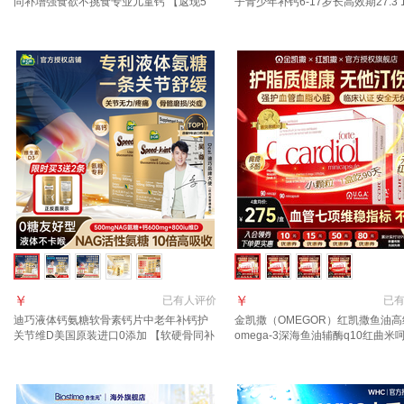
同补增强食欲不挑食专业儿童钙 【返现5
子青少年补钙6-17岁长高效期27.3 
元/盒+赠品】迪巧小黄条 20条*3盒
鲜装 30条*1盒
￥
￥
已有
人评价
已
迪巧液体钙氨糖软骨素钙片中老年补钙护
金凯撒（OMEGOR）红凯撒鱼油高
关节维D美国原装进口0添加 【软硬骨同补
omega-3深海鱼油辅酶q10红曲米
爬楼轻松有力】 20条*2盒
脑眼脂 【买7送2件搭配营养 到手9件
粒*4盒