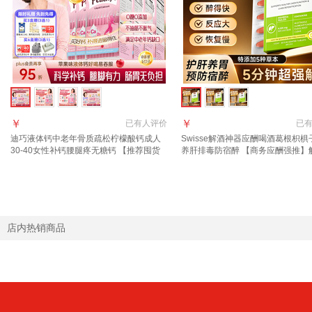
￥
￥
已有
人评价
已
迪巧液体钙中老年骨质疏松柠檬酸钙成人
Swisse解酒神器应酬喝酒葛根枳椇
30-40女性补钙腰腿疼无糖钙 【推荐囤货
养肝排毒防宿醉 【商务应酬强推】
骨质疏松】中老年K2钙 20条*6盒
肝不伤肝
店内热销商品