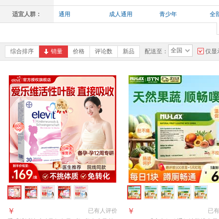
适宜人群：
通用
成人通用
青少年
全
全国
综合排序
销量
价格
评论数
新品
配送至：
仅显
￥
￥
已有
人评价
已