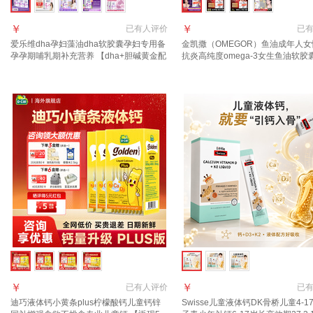
￥
￥
已有
人评价
已
爱乐维dha孕妇藻油dha软胶囊孕妇专用备
金凯撒（OMEGOR）鱼油成年人
孕孕期哺乳期补充营养 【dha+胆碱黄金配
抗炎高纯度omega-3女生鱼油软胶
比】孕妇dha胆碱 60粒*3盒
【专为女生设计 升级mini小颗粒】 9
盒
￥
￥
已有
人评价
已
迪巧液体钙小黄条plus柠檬酸钙儿童钙锌
Swisse儿童液体钙DK骨桥儿童4-1