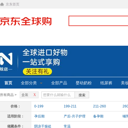
京东首页
首页
全部分类
全部产品
婴幼奶粉
纸尿裤
美
所有商品 >
盒装
X
搜索
价格：
0-199
199-211
211-260
26
适用阶段：
孕后期
产后-月子护理
备孕期
哺
储藏条件：
阴凉干燥处
常温