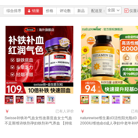
全国
综合排序
销量
价格
评论数
新品
配送至：
仅显
￥
￥
已有
人评价
已
Swisse补铁补气血女性改善贫血女士气血
naturewise维生素d3活性阳光瓶d3
不足斯维诗铁剂孕妇铁剂补气养血 【持续
2000IU维他命d成人孕妇中老年补
调理 好气色 】到手109/瓶 30粒*2瓶 补铁
吸收 【2000IU】大众摄入量 日常补
片
粒*1瓶