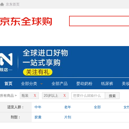
京东首页
首页
全部分类
全部产品
婴幼奶粉
纸尿裤
美
所有商品 >
瓶装
X
20岁以上
X
搜索
适宜人群：
中年
老年
全部
女
剂型：
胶囊
片剂