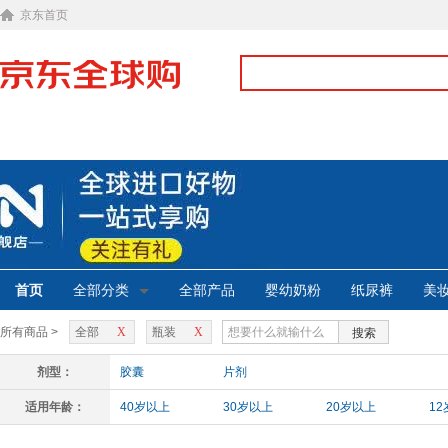
京东首页
首页
全部分类
全部产品
婴幼奶粉
纸尿裤
美
所有商品 >
全部
X
瓶装
X
搜索
剂型：
胶囊
片剂
适用年龄：
40岁以上
30岁以上
20岁以上
1