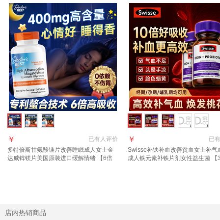
￥
￥
已有
人评价
已
多特倍斯甘氨酸镁片改善睡眠成人女士金
Swisse补铁补血改善贫血女士补气
达威锌镁片美国原装进口缓解情绪 【6倍
成人铁元素补铁片剂女性益生菌 【
高吸收 自然好眠】甘氨酸镁 120粒*1瓶
固装-稳定血值】铁+益生菌 30粒*3
店内热销商品