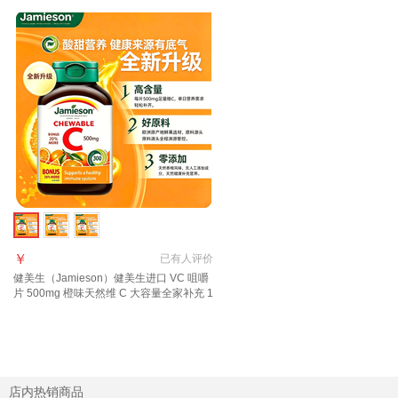
￥
已有
人评价
健美生（Jamieson）健美生进口 VC 咀嚼
片 500mg 橙味天然维 C 大容量全家补充 1
件 120片*1瓶
店内热销商品