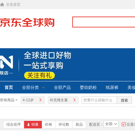
京东首页
首页
全部分类
全部产品
婴幼奶粉
纸尿裤
美
所有商品 >
4-12岁
X
补充维生素
X
搜索
全国
综合排序
销量
价格
评论数
新品
配送至：
仅显