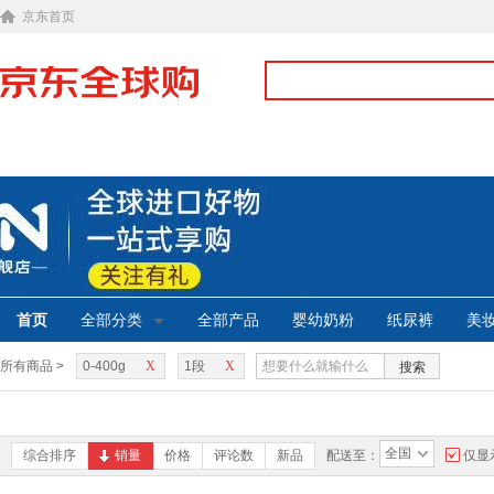
京东首页
首页
全部分类
全部产品
婴幼奶粉
纸尿裤
美
所有商品 >
0-400g
X
1段
X
搜索
全国
综合排序
销量
价格
评论数
新品
配送至：
仅显