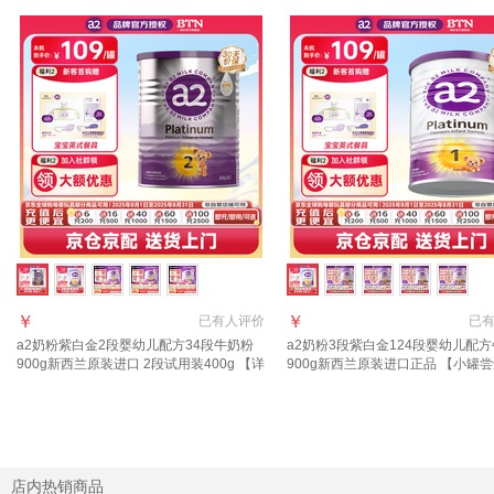
￥
￥
已有
人评价
已
a2奶粉紫白金2段婴幼儿配方34段牛奶粉
a2奶粉3段紫白金124段婴幼儿配
900g新西兰原装进口 2段试用装400g 【详
900g新西兰原装进口正品 【小罐尝
询客服买大送小】
客送儿童餐具】1段 400g 1罐
店内热销商品