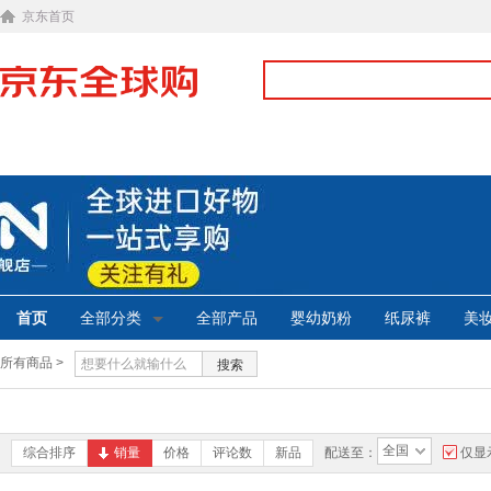
京东首页
首页
全部分类
全部产品
婴幼奶粉
纸尿裤
美
所有商品 >
搜索
全国
综合排序
销量
价格
评论数
新品
配送至：
仅显