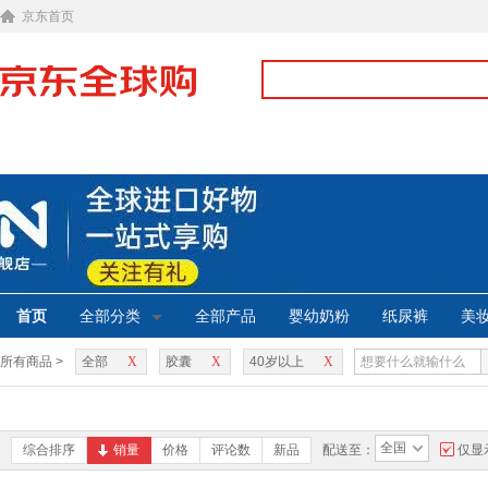
京东首页
首页
全部分类
全部产品
婴幼奶粉
纸尿裤
美
所有商品 >
全部
X
胶囊
X
40岁以上
X
全国
综合排序
销量
价格
评论数
新品
配送至：
仅显