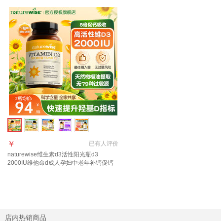
￥
已有
人评价
naturewise维生素d3活性阳光瓶d3
2000IU维他命d成人孕妇中老年补钙促钙
吸收 【2000IU】大众摄入量 日常补充 90
粒*1瓶
店内热销商品