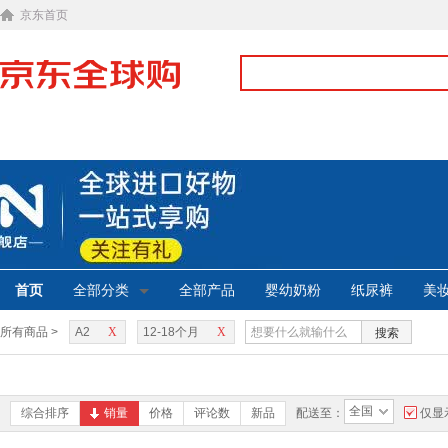
京东首页
首页
全部分类
全部产品
婴幼奶粉
纸尿裤
美
所有商品 >
A2
X
12-18个月
X
搜索
全国
综合排序
销量
价格
评论数
新品
配送至：
仅显