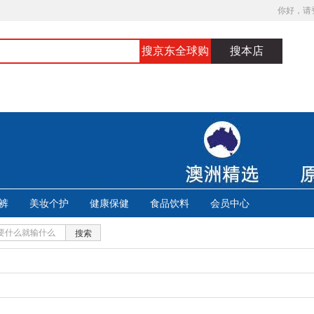
你好，请
搜京东全球购
搜本店
裤
美妆个护
健康保健
食品饮料
会员中心
搜索