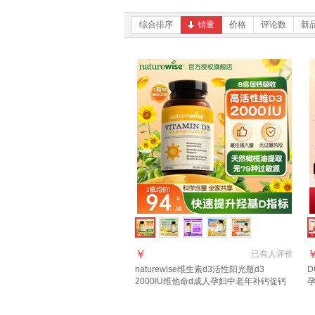
综合排序
销量
价格
评论数
新
￥
已有
人评价
naturewise维生素d3活性阳光瓶d3
2000IU维他命d成人孕妇中老年补钙促钙
吸收 【2000IU】大众摄入量 日常补充 90
血
粒*1瓶