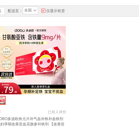
全国
品
配送至：
仅显示有货
￥
已有
人评价
DOBO多波欧铁元片补气血补铁补血铁剂
孕妇孕期改善贫血花旗参补铁剂 【改善贫
】DOBO铁元片补铁 63片*1盒