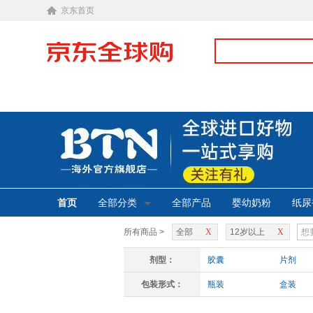
京东首页
首页
全部分类
全部产品
婴幼奶粉
纸尿
所有商品 >
全部
X
12岁以上
X
剂型：
胶囊
片剂
包装形式：
瓶装
盒装