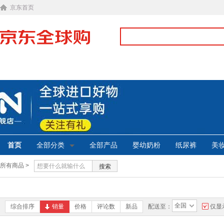
京东首页
首页
全部分类
全部产品
婴幼奶粉
纸尿裤
美
所有商品 >
搜索
全国
综合排序
销量
价格
评论数
新品
配送至：
仅显