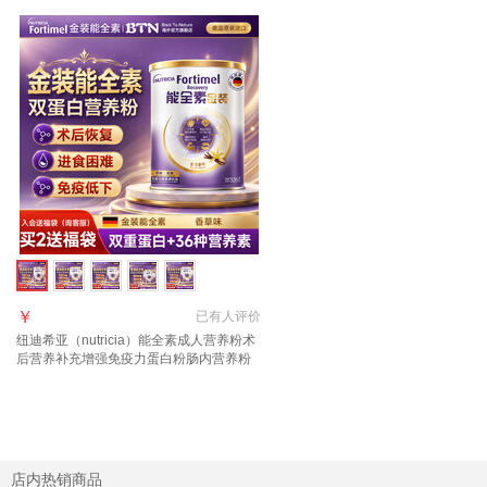
￥
已有
人评价
纽迪希亚（nutricia）能全素成人营养粉术
后营养补充增强免疫力蛋白粉肠内营养粉
金装 【入会享好礼询客服】能全素升级版
335g*1罐
店内热销商品