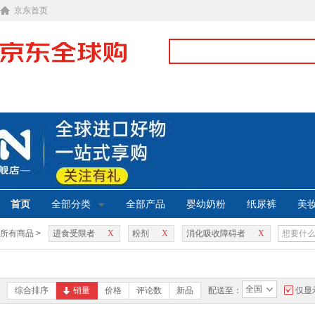
京东首页
首页
全部分类
全部产品
婴幼奶粉
纸尿裤
美
所有商品 >
进食受限者
X
粉剂
X
消化吸收障碍者
X
全国
综合排序
销量
价格
评论数
新品
配送至：
仅显