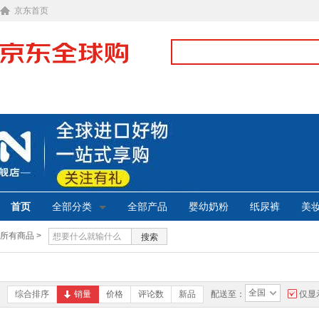
京东首页
首页
全部分类
全部产品
婴幼奶粉
纸尿裤
美
所有商品 >
搜索
全国
综合排序
销量
价格
评论数
新品
配送至：
仅显