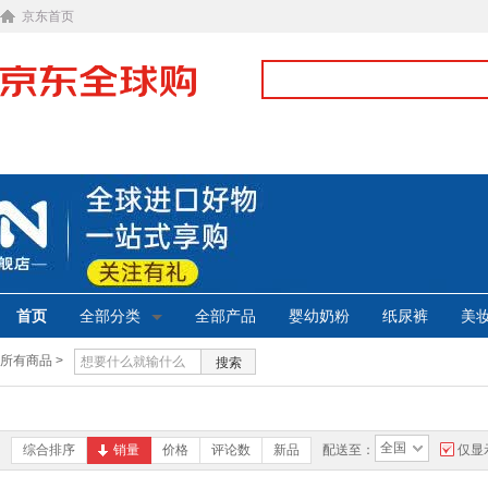
京东首页
首页
全部分类
全部产品
婴幼奶粉
纸尿裤
美
所有商品 >
搜索
全国
综合排序
销量
价格
评论数
新品
配送至：
仅显