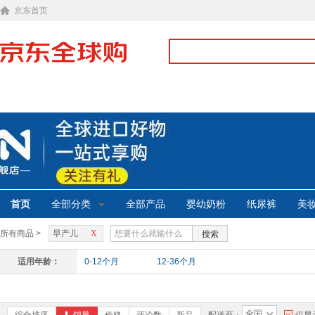
京东首页
首页
全部分类
全部产品
婴幼奶粉
纸尿裤
美
所有商品 >
早产儿
X
搜索
适用年龄：
0-12个月
12-36个月
全国