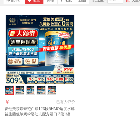
综合排序
销量
价格
评论数
新品
配送至：
仅显
￥
已有
人评价
爱他美亲熠奇迹白罐123段5HMO适度水解
益生菌低敏奶粉婴幼儿配方进口 3段1罐
【0元试喝+无忧退】 800g*1罐 【新版】