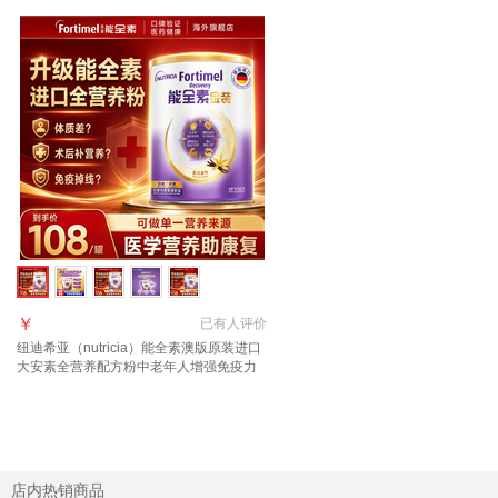
￥
已有
人评价
纽迪希亚（nutricia）能全素澳版原装进口
大安素全营养配方粉中老年人增强免疫力
335g 【科学全营养】能全素香草味
335g*1罐
店内热销商品