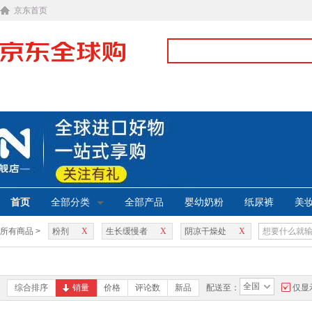
京东首页
首页
全部分类
全部产品
婴幼奶粉
纸尿裤
美
所有商品 >
粉剂
X
生长缓慢者
X
阴凉干燥处
X
全国
综合排序
销量
价格
评论数
新品
配送至：
仅显