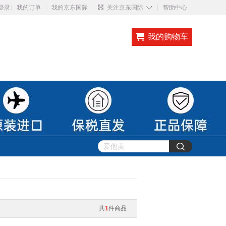
◇
登录
我的订单
我的京东国际
关注京东国际
帮助中心
我的购物车
共
1
件商品