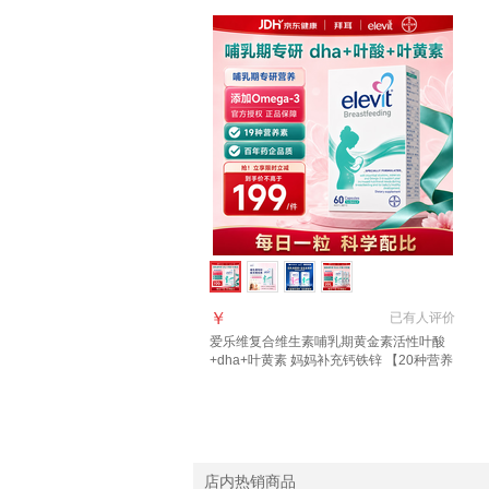
￥
已有
人评价
爱乐维复合维生素哺乳期黄金素活性叶酸
+dha+叶黄素 妈妈补充钙铁锌 【20种营养
健康呵护】提升母乳营养 60粒*1盒
店内热销商品