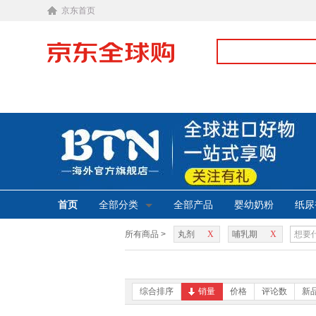
京东首页
首页
全部分类
全部产品
婴幼奶粉
纸尿
所有商品 >
丸剂
X
哺乳期
X
综合排序
销量
价格
评论数
新