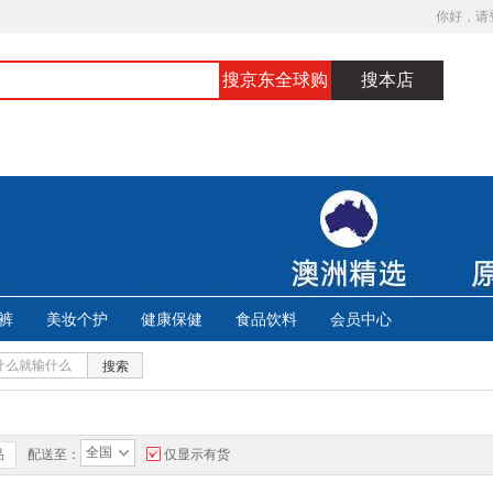
你好，请
搜京东全球购
搜本店
裤
美妆个护
健康保健
食品饮料
会员中心
搜索
全国
品
配送至：
仅显示有货