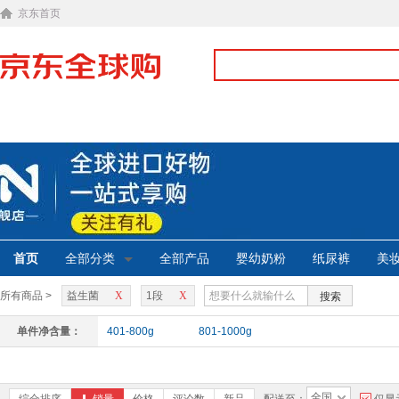
京东首页
首页
全部分类
全部产品
婴幼奶粉
纸尿裤
美
所有商品 >
益生菌
X
1段
X
搜索
单件净含量：
401-800g
801-1000g
全国