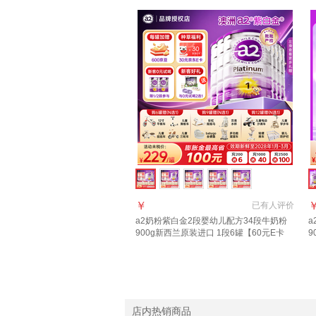
￥
已有
人评价
a2奶粉紫白金2段婴幼儿配方34段牛奶粉
a
900g新西兰原装进口 1段6罐【60元E卡
9
+36元京豆】
店内热销商品