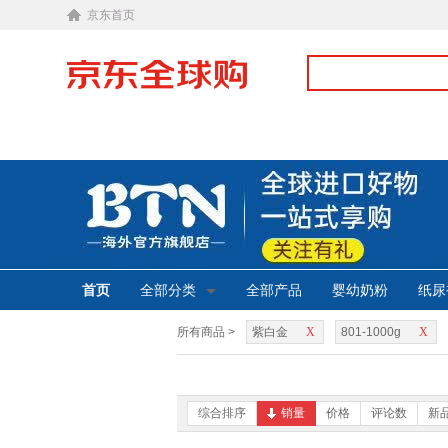
京东首页
首页
全部分类
全部产品
婴幼奶粉
纸尿
所有商品 >
紫白金
X
801-1000g
X
综合排序
销量
价格
评论数
新