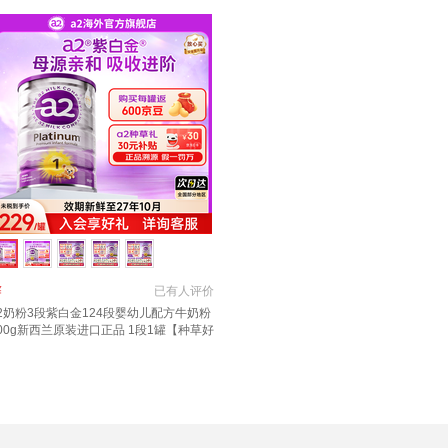
￥
已有
人评价
2奶粉3段紫白金124段婴幼儿配方牛奶粉
00g新西兰原装进口正品 1段1罐【种草好
礼+返京豆】