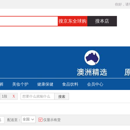
你好，请
搜京东全球购
搜本店
裤
美妆个护
健康保健
食品饮料
会员中心
1段
X
搜索
全国
品
配送至：
仅显示有货