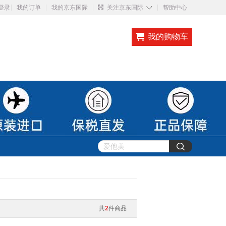
◇
登录
我的订单
我的京东国际
关注京东国际
帮助中心
我的购物车
共
2
件商品