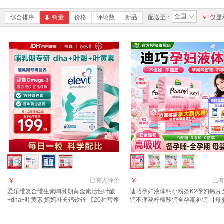
全国
综合排序
销量
价格
评论数
新品
配送至：
仅显
￥
￥
已有
人评价
已
爱乐维复合维生素哺乳期黄金素活性叶酸
迪巧孕妇液体钙小粉条K2孕妇钙片
+dha+叶黄素 妈妈补充钙铁锌 【20种营养
钙不便秘柠檬酸钙全孕期补钙 【母
健康呵护】提升母乳营养 60粒*1盒
推荐周期装】 20条*3盒