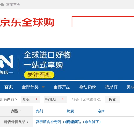
京东首页
首页
全部分类
全部产品
婴幼奶粉
纸尿裤
美
所有商品 >
盒装
X
哺乳期
X
搜索
剂型：
丸剂
胶囊
液体
是否保健食品：
营养膳食补充剂（非食健字）
机能食品（非食健字）