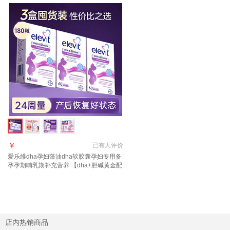
￥
已有
人评价
爱乐维dha孕妇藻油dha软胶囊孕妇专用备
孕孕期哺乳期补充营养 【dha+胆碱黄金配
比】孕妇dha胆碱 60粒*3盒
店内热销商品