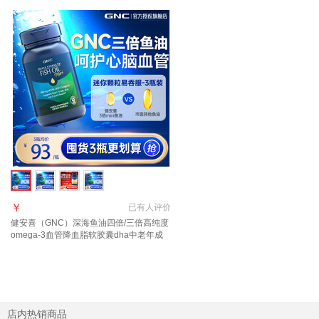
￥
已有
人评价
健安喜（GNC）深海鱼油四倍/三倍高纯度
omega-3血管降血脂软胶囊dha中老年成
人 【迷你颗粒易吞服】三倍鱼油 120粒*1
瓶
店内热销商品