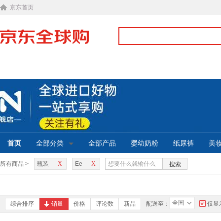
京东首页
首页
全部分类
全部产品
婴幼奶粉
纸尿裤
美
所有商品 >
瓶装
X
Ee
X
搜索
全国
综合排序
销量
价格
评论数
新品
配送至：
仅显