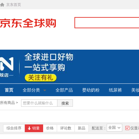
京东首页
首页
全部分类
全部产品
婴幼奶粉
纸尿裤
美
所有商品 >
搜索
全国
综合排序
销量
价格
评论数
新品
配送至：
仅显