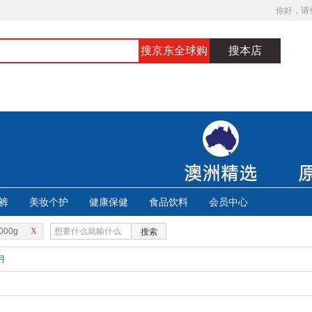
你好，请
搜京东全球购
搜本店
裤
美妆个护
健康保健
食品饮料
会员中心
000g
X
搜索
月