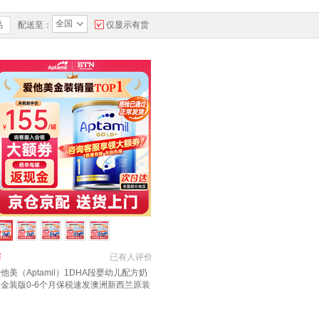
全国
品
配送至：
仅显示有货
￥
已有
人评价
他美（Aptamil）1DHA段婴幼儿配方奶
粉金装版0-6个月保税速发澳洲新西兰原装
口 【咨询领大额券】1段1罐(0-6月)