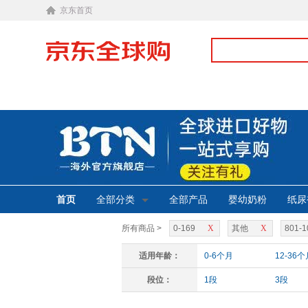
京东首页
首页
全部分类
全部产品
婴幼奶粉
纸尿
所有商品 >
0-169
X
其他
X
801-1
适用年龄：
0-6个月
12-36个
段位：
1段
3段