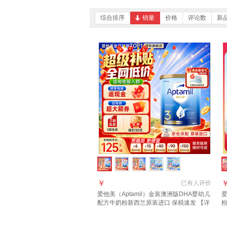
综合排序
销量
价格
评论数
新
￥
已有
人评价
爱他美（Aptamil）金装澳洲版DHA婴幼儿
爱
配方牛奶粉新西兰原装进口 保税速发 【详
询新客礼+首罐0元试喝】3段1罐 效期至27
进
年11月