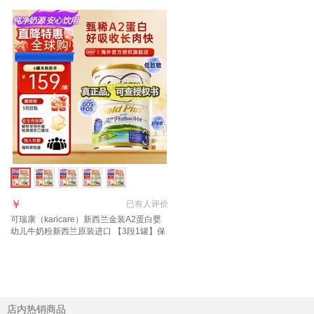
￥
已有
人评价
可瑞康（karicare）新西兰金装A2蛋白婴
幼儿牛奶粉新西兰原装进口 【3段1罐】保
质期27年7月
店内热销商品