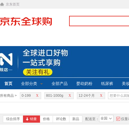
京东首页
首页
全部分类
全部产品
婴幼奶粉
纸尿裤
美
所有商品 >
0-199
X
801-1000g
X
12-24个月
X
全国
综合排序
销量
价格
评论数
新品
配送至：
仅显