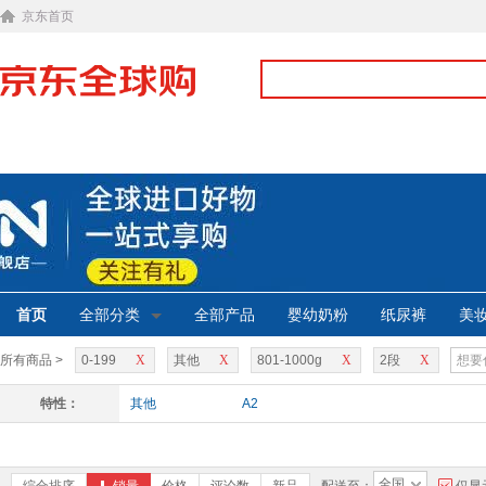
京东首页
首页
全部分类
全部产品
婴幼奶粉
纸尿裤
美
所有商品 >
0-199
X
其他
X
801-1000g
X
2段
X
特性：
其他
A2
全国