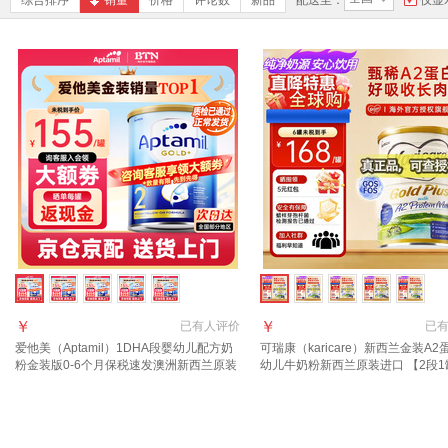
综合排序
销量
价格
评论数
新品
配送至：
仅显
￥
￥
已有
人评价
已
爱他美（Aptamil）1DHA段婴幼儿配方奶
可瑞康（karicare）新西兰金装A2
粉金装版0-6个月保税速发澳洲新西兰原装
幼儿牛奶粉新西兰原装进口 【2段1
进口 【咨询领大额券】2段1罐(6-12月)
质期28年2月