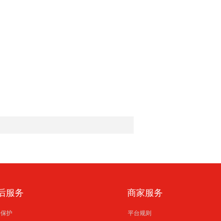
后服务
商家服务
格保护
平台规则