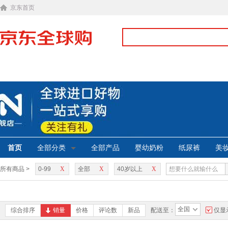
京东首页
首页
全部分类
全部产品
婴幼奶粉
纸尿裤
美
所有商品 >
0-99
X
全部
X
40岁以上
X
全国
综合排序
销量
价格
评论数
新品
配送至：
仅显