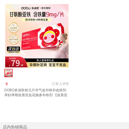
￥
已有
人评价
DOBO多波欧铁元片补气血补铁补血铁剂
孕妇孕期改善贫血花旗参补铁剂 【改善贫
血】DOBO铁元片补铁 63片*1盒
店内热销商品