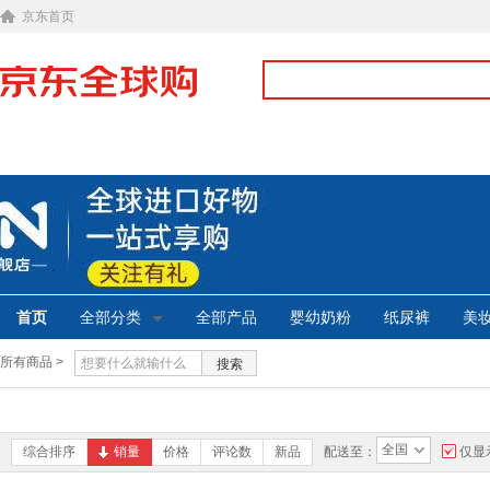
京东首页
首页
全部分类
全部产品
婴幼奶粉
纸尿裤
美
所有商品 >
搜索
全国
综合排序
销量
价格
评论数
新品
配送至：
仅显