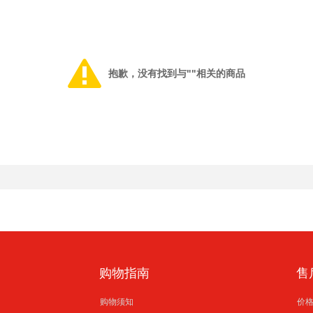
抱歉，没有找到与"
"相关的商品
购物指南
售
购物须知
价