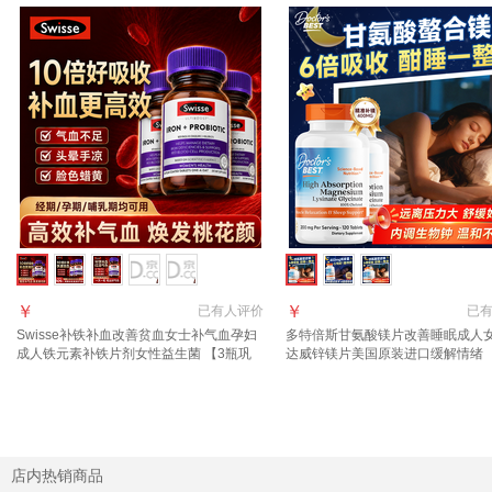
￥
￥
已有
人评价
已
Swisse补铁补血改善贫血女士补气血孕妇
多特倍斯甘氨酸镁片改善睡眠成人
成人铁元素补铁片剂女性益生菌 【3瓶巩
达威锌镁片美国原装进口缓解情绪 
固装-稳定血值】铁+益生菌 30粒*3瓶
身心 丝滑入睡】甘氨酸镁 120粒*2
店内热销商品