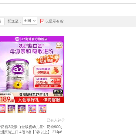
全国
品
配送至：
仅显示有货
￥
已有
人评价
2奶粉3段紫白金版婴幼儿童牛奶粉900g
洲原装进口 4段1罐【3岁以上】 27年6