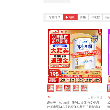
综合排序
销量
价格
评论数
新
￥
已有
人评价
爱他美（Aptamil）澳洲白金版 含DHA段
a
叶黄素婴幼儿牛奶粉保税新西兰原装进口
澳