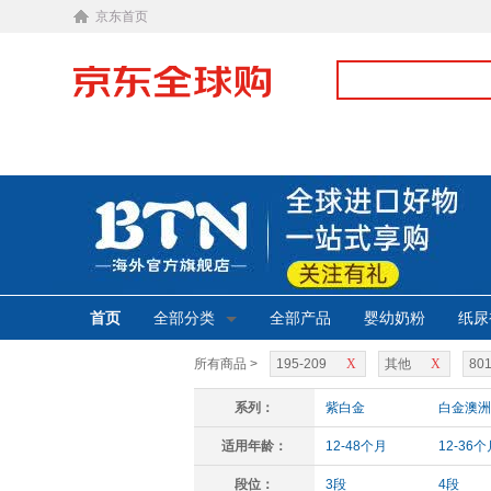
京东首页
首页
全部分类
全部产品
婴幼奶粉
纸尿
所有商品 >
195-209
X
其他
X
801
系列：
紫白金
白金澳洲
适用年龄：
12-48个月
12-36个
段位：
3段
4段