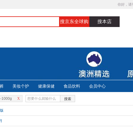
你好，请
搜京东全球购
搜本店
裤
美妆个护
健康保健
食品饮料
会员中心
-1000g
X
搜索
版
月