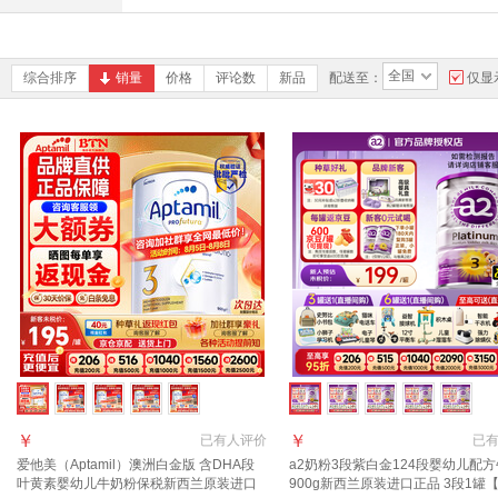
全国
综合排序
销量
价格
评论数
新品
配送至：
仅显
￥
￥
已有
人评价
已
爱他美（Aptamil）澳洲白金版 含DHA段
a2奶粉3段紫白金124段婴幼儿配
叶黄素婴幼儿牛奶粉保税新西兰原装进口
900g新西兰原装进口正品 3段1罐