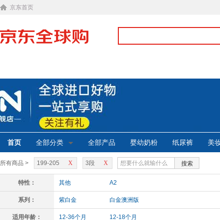
京东首页
首页
全部分类
全部产品
婴幼奶粉
纸尿裤
美
所有商品 >
199-205
X
3段
X
搜索
特性：
其他
A2
系列：
紫白金
白金澳洲版
适用年龄：
12-36个月
12-18个月