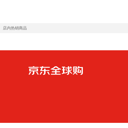
3段1罐【领劵抄底价 晒单叠享返现】效期
服享优惠】 适合1-3岁
28年4月
店内热销商品