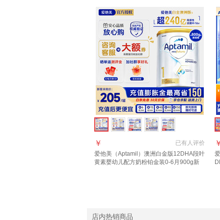
￥
已有
人评价
爱他美（Aptamil）澳洲白金版12DHA段叶
爱
黄素婴幼儿配方奶粉铂金装0-6月900g新
D
西兰 1段 800g 1罐 【效期至27年7-12月】
进
年
店内热销商品