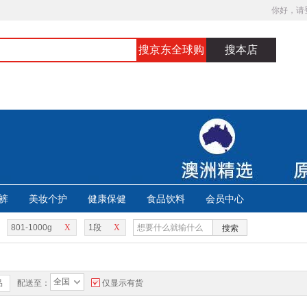
你好，请
搜京东全球购
搜本店
裤
美妆个护
健康保健
食品饮料
会员中心
801-1000g
X
1段
X
搜索
全国
品
配送至：
仅显示有货