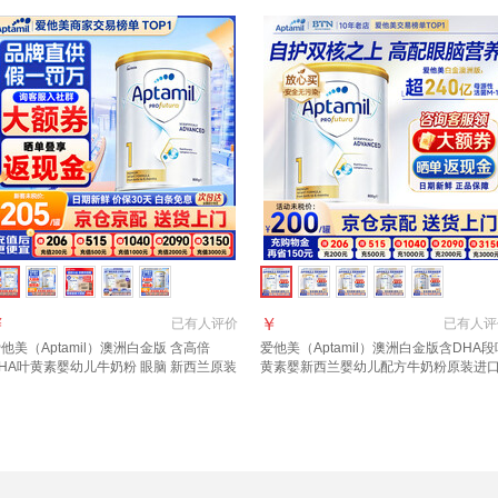
￥
￥
已有
人评价
已有
人评
他美（Aptamil）澳洲白金版 含高倍
爱他美（Aptamil）澳洲白金版含DHA段
HA叶黄素婴幼儿牛奶粉 眼脑 新西兰原装
黄素婴新西兰婴幼儿配方牛奶粉原装进
口 1段 1罐 800g 【晒单每罐返】效期28
1段【官方正品 多买多返现】效期27年6
3月