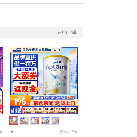
共
11
件商品
￥
价
已有
人评价