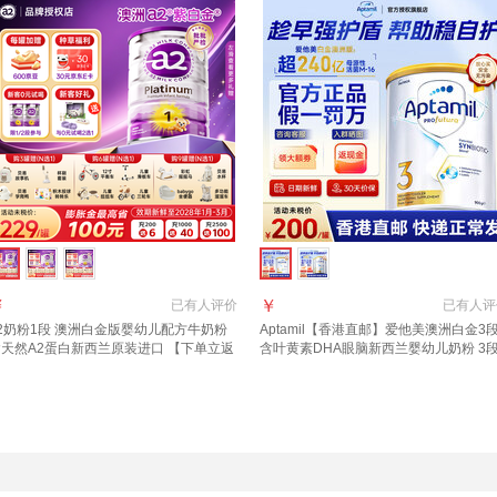
￥
￥
已有
人评价
已有
人评
2奶粉1段 澳洲白金版婴幼儿配方牛奶粉
Aptamil【香港直邮】爱他美澳洲白金3
含天然A2蛋白新西兰原装进口 【下单立返
含叶黄素DHA眼脑新西兰婴幼儿奶粉 3
00京豆 多买多返】a2奶粉1段1罐
900g 1罐 2027年10月