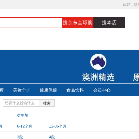
你好，请
搜京东全球购
搜本店
裤
美妆个护
健康保健
食品饮料
会员中心
搜索
益生菌
月
6-12个月
12-36个月
3段
4段