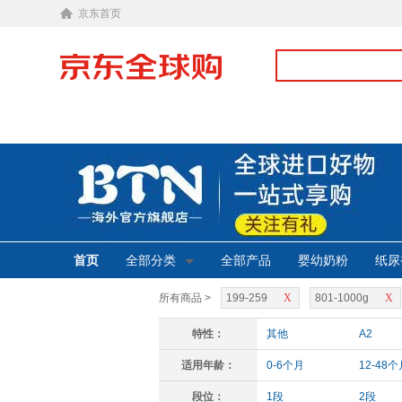
京东首页
首页
全部分类
全部产品
婴幼奶粉
纸尿
所有商品 >
199-259
X
801-1000g
X
特性：
其他
A2
适用年龄：
0-6个月
12-48个
段位：
1段
2段