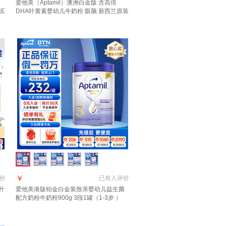
粉
爱他美（Aptamil）澳洲白金版 含高倍
现E
DHA叶黄素婴幼儿牛奶粉 眼脑 新西兰原装
进口 3段【咨询领大额券】效期28年4月
￥
价
已有
人评价
叶
爱他美港版铂金白金装致亲婴幼儿益生菌
口
配方奶粉牛奶粉900g 3段1罐（1-3岁 ）
【效期27年6月】