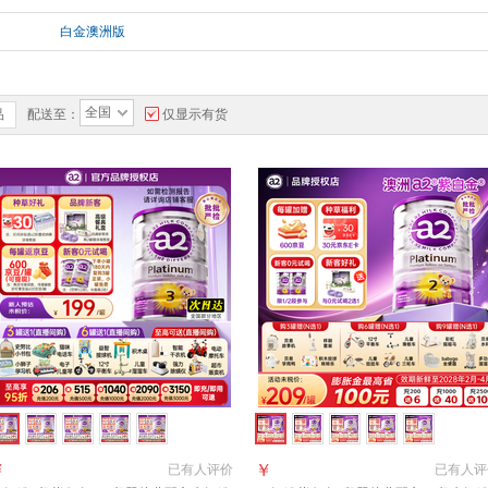
白金澳洲版
全国
品
配送至：
仅显示有货
￥
￥
已有
人评价
已有
人评