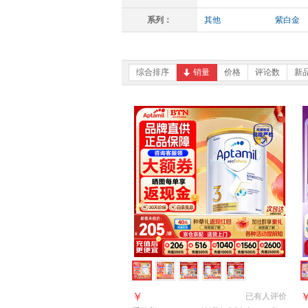
系列：
其他
紫白金
综合排序
销量
价格
评论数
新
￥
已有
人评价