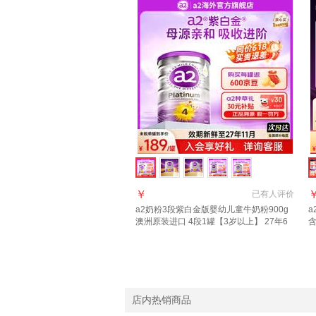
￥
已有
人评价
a2奶粉3段紫白金版婴幼儿童牛奶粉900g
a
澳洲原装进口 4段1罐【3岁以上】 27年6
月
6
店内热销商品