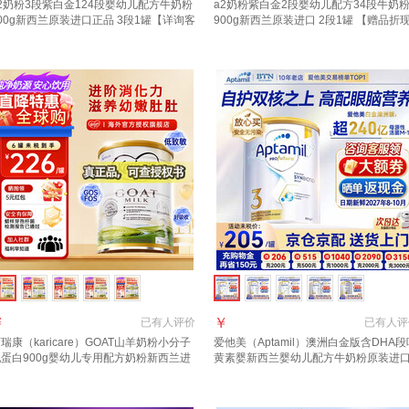
2奶粉3段紫白金124段婴幼儿配方牛奶粉
a2奶粉紫白金2段婴幼儿配方34段牛奶
00g新西兰原装进口正品 3段1罐【详询客
900g新西兰原装进口 2段1罐 【赠品折
享优惠】 适合1-3岁
卡10元/罐】28年1月
￥
￥
已有
人评价
已有
人评
瑞康（karicare）GOAT山羊奶粉小分子
爱他美（Aptamil）澳洲白金版含DHA段
蛋白900g婴幼儿专用配方奶粉新西兰进
黄素婴新西兰婴幼儿配方牛奶粉原装进
 3段1罐【27年6月到期】
3段【推荐9罐 膨胀金立省10元/罐】效期
27年6月