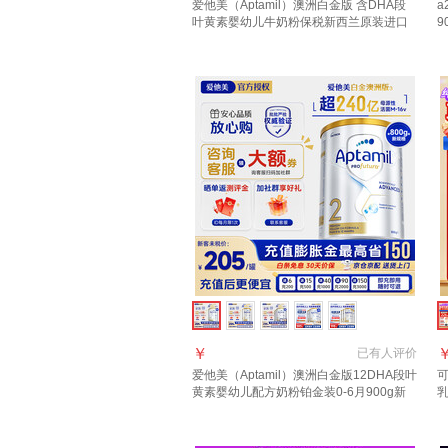
爱他美（Aptamil）澳洲白金版 含DHA段
a
叶黄素婴幼儿牛奶粉保税新西兰原装进口
9
3段1罐【领劵抄底价 晒单叠享返现】效期
服
28年4月
￥
已有
人评价
爱他美（Aptamil）澳洲白金版12DHA段叶
可
黄素婴幼儿配方奶粉铂金装0-6月900g新
乳
西兰 2段 800g 1罐 【日期新鲜至27年9-10
口
月】