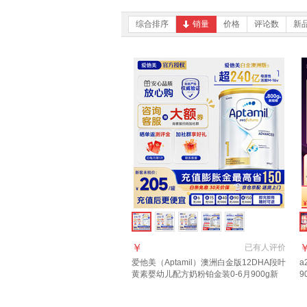
综合排序
销量
价格
评论数
新
￥
已有
人评价
爱他美（Aptamil）澳洲白金版12DHA段叶
a
黄素婴幼儿配方奶粉铂金装0-6月900g新
9
西兰 1段 800g 1罐 【效期至27年7-12月】
+