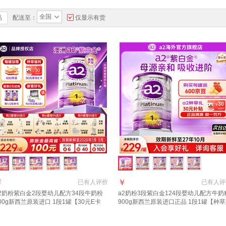
全国
品
配送至：
仅显示有货
￥
￥
已有
人评价
已有
人评
2奶粉紫白金2段婴幼儿配方34段牛奶粉
a2奶粉3段紫白金124段婴幼儿配方牛奶
00g新西兰原装进口 1段1罐【30元E卡
900g新西兰原装进口正品 1段1罐【种
充值立减6元】27年10月
礼+返京豆】