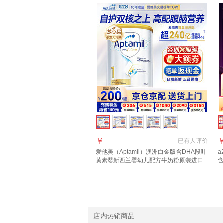
￥
已有
人评价
爱他美（Aptamil）澳洲白金版含DHA段叶
a
黄素婴新西兰婴幼儿配方牛奶粉原装进口
1段【官方正品 多买多返现】效期27年6月
6
店内热销商品