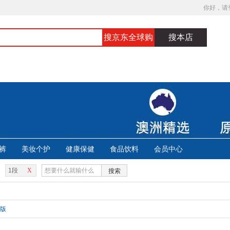
你好，请
搜京东全球购
搜本店
裤
美妆个护
健康保健
食品饮料
会员中心
1段
X
搜索
版