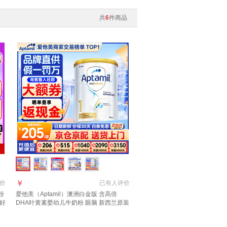
共
6
件商品
￥
价
已有
人评价
粉
爱他美（Aptamil）澳洲白金版 含高倍
草好
DHA叶黄素婴幼儿牛奶粉 眼脑 新西兰原装
进口 1段 1罐 800g 【晒单每罐返】效期28
年3月