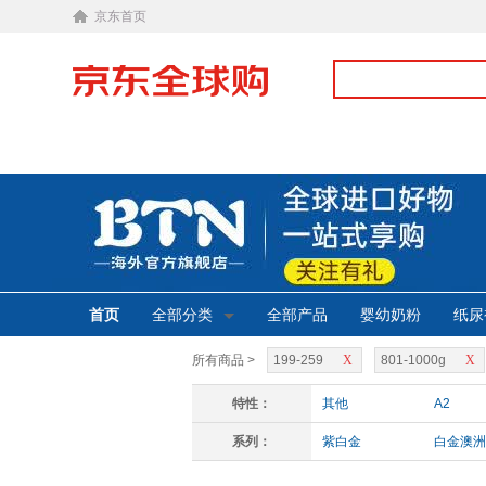
京东首页
首页
全部分类
全部产品
婴幼奶粉
纸尿
所有商品 >
199-259
X
801-1000g
X
特性：
其他
A2
系列：
紫白金
白金澳洲