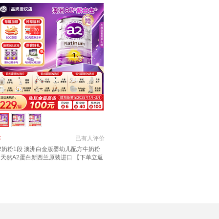
￥
已有
人评价
2奶粉1段 澳洲白金版婴幼儿配方牛奶粉
含天然A2蛋白新西兰原装进口 【下单立返
00京豆 多买多返】a2奶粉1段1罐